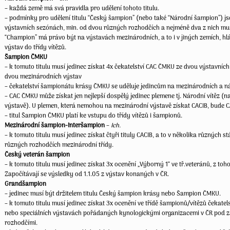
– každá země má svá pravidla pro udělení tohoto titulu.
– podmínky pro udělení titulu “Český šampion” (nebo také “Národní šampion”) js
výstavních sezónách, min. od dvou různých rozhodčích a nejméně dva z nich mus
“Champion” má právo být na výstavách mezinárodních, a to i v jiných zemích, hl
výstav do třídy vítězů.
Šampion ČMKU
– k tomuto titulu musí jedinec získat 4x čekatelství CAC ČMKU ze dvou výstavníc
dvou mezinárodních výstav
– čekatelství šampionátu krásy ČMKU se uděluje jedincům na mezinárodních a 
– CAC ČMKU může získat jen nejlepší dospělý jedinec plemene tj. Národní vítěz (
výstavě). U plemen, která nemohou na mezinárodní výstavě získat CACIB, bude 
– titul Šampion ČMKU platí ke vstupu do třídy vítězů i šampionů.
Mezinárodní šampion-Interšampion
–
Ich.
– k tomuto titulu musí jedinec získat čtyři tituly CACIB, a to v několika různýc
různých rozhodčích mezinárodní třídy.
Český veterán šampion
– k tomuto titulu musí jedinec získat 3x ocenění „Výborný 1“ ve tř.veteránů, z to
Započítávají se výsledky od 1.1.05 z výstav konaných v ČR.
Grandšampion
– jedinec musí být držitelem titulu Český šampion krásy nebo Šampion ČMKU.
– k tomuto titulu musí jedinec získat 3x ocenění ve třídě šampionů/vítězů čekat
nebo speciálních výstavách pořádaných kynologickými organizacemi v ČR pod 
rozhodčími.