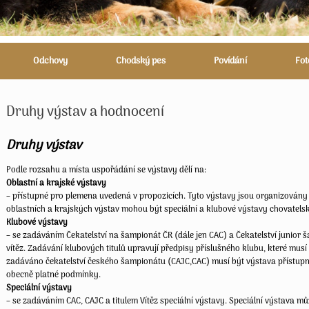
Odchovy
Chodský pes
Povídání
Fot
Druhy výstav a hodnocení
Druhy výstav
Podle rozsahu a místa uspořádání se výstavy dělí na:
Oblastní a krajské výstavy
– přístupné pro plemena uvedená v propozicích. Tyto výstavy jsou organizovány
oblastních a krajských výstav mohou být speciální a klubové výstavy chovatels
Klubové výstavy
– se zadáváním Čekatelství na šampionát ČR (dále jen CAC) a Čekatelství junior 
vítěz. Zadávání klubových titulů upravují předpisy příslušného klubu, které musí
zadáváno čekatelství českého šampionátu (CAJC,CAC) musí být výstava přístupn
obecně platné podmínky.
Speciální výstavy
– se zadáváním CAC, CAJC a titulem Vítěz speciální výstavy. Speciální výstava 