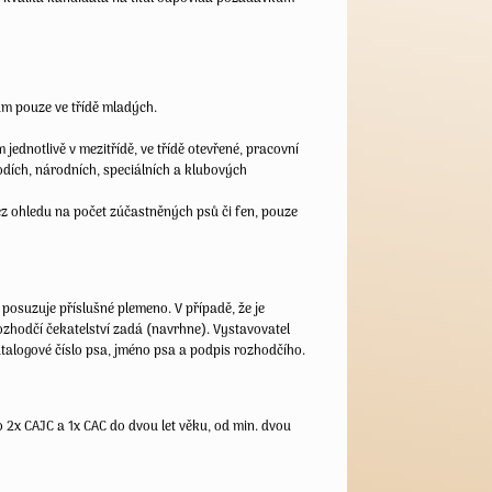
ám pouze ve třídě mladých.
 jednotlivě v mezitřídě, ve třídě otevřené, pracovní
ích, národních, speciálních a klubových
ez ohledu na počet zúčastněných psů či fen, pouze
posuzuje příslušné plemeno. V případě, že je
zhodčí čekatelství zadá (navrhne). Vystavovatel
atalogové číslo psa, jméno psa a podpis rozhodčího.
bo 2x CAJC a 1x CAC do dvou let věku, od min. dvou