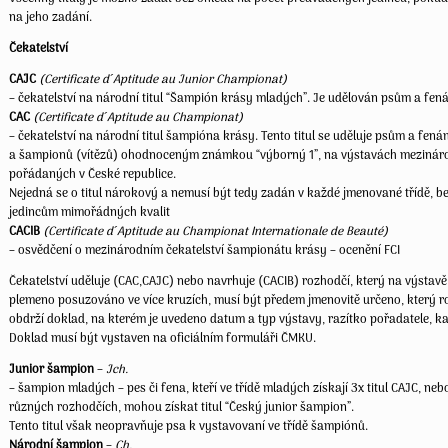
na jeho zadání.
Čekatelství
CAJC
(Certificate d´Aptitude au Junior Championat)
– čekatelství na národní titul “Šampión krásy mladých”. Je udělován psům a fen
CAC
(Certificate d´Aptitude au Championat)
– čekatelství na národní titul šampióna krásy. Tento titul se uděluje psům a fenám
a šampionů (vítězů) ohodnoceným známkou “výborný 1”, na výstavách mezinárod
pořádaných v České republice.
Nejedná se o titul nárokový a nemusí být tedy zadán v každé jmenované třídě, b
jedincům mimořádných kvalit
CACIB
(Certificate d´Aptitude au Championat Internationale de Beauté)
– osvědčení o mezinárodním čekatelství šampionátu krásy – ocenění FCI
Čekatelství uděluje (CAC,CAJC) nebo navrhuje (CACIB) rozhodčí, který na výstavě 
plemeno posuzováno ve více kruzích, musí být předem jmenovitě určeno, který ro
obdrží doklad, na kterém je uvedeno datum a typ výstavy, razítko pořadatele, k
Doklad musí být vystaven na oficiálním formuláři ČMKU.
Junior šampion
–
Jch.
– šampion mladých – pes či fena, kteří ve třídě mladých získají 3x titul CAJC, ne
různých rozhodčích, mohou získat titul “Český junior šampion”.
Tento titul však neopravňuje psa k vystavovaní ve třídě šampiónů.
Národní šampion
–
Ch.