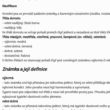
Klasifikace
Ocenění psa se provádí zadáním známky a barevným označením (stužka, rozeta
Třída dorostu
– velmi nadějný: žlutá barva
– nadějný: bílá
Ve třídě dorostu se určuje pořadí prvních čtyř jedinců a nezadává se titul Vítěz tř
Třída mladých, mezitřída, otevřená, pracovní, šampionů (ev. vítězů), veteránů:
– výborná: modrá
– velmi dobrá: červená
– dobrá: zelená
– dostatečná: fialová
V těchto třídách se stanovuje pořadí čtyř psů oceněných známkou výborná či ve
Známka a její definice
výborná
– tato známka smí být přiznána jen takovému jedinci, který se velmi přibližuje id
výborné kondici. Jeho povaha musí být harmonická a vyrovnaná.
Typem musí pes odpovídat své třídě a musí mít prvotřídní postoj psa. Převaha je
vykazovat typické vlastnosti svého plemene.
velmi dobrá
– tato známka se přiznává takovému jedinci, který má typické vlastnosti svého p