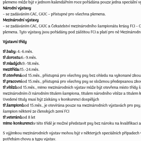
plemeno může být v jednom kalendářním roce pořádána pouze jedna speciální v
Národní výstavy
– se zadáváním CAC, CAJC – přístupné pro všechna plemena.
Mezinárodní výstavy
– se zadáváním CAC, CAJC a Čekatelství mezinárodního šampionátu krásy FCI – CA
plemena. Tyto výstavy jsou pořádány pod záštitou FCI a platí pro ně Mezinárodní
Výstavní třídy
tř.baby:
4.-6.měs.
tř.dorostu:
6.-9.měs.
tř.mladých:
9.-18.měs.
mezitřída:
15.-24.měs.
tř.otevřená:
od 15.měs., přístupná pro všechny psy bez ohledu na vykonané zkou
tř.pracovní:
od 15.měs., přístupná pro všechny psy se složenou předepsanou zko
tř.vítězů:
od 15.měs., mimo mezinárodních výstav může být otevřena místo třídy
mezinárodním či národním titulem šampiona, titulem národního vítěze a titulem k
Uvedené tituly musí být získány v konkurenci dospělých
tř.šampionů:
od 15.měs., je otevírána pouze na mezinárodních výstavách pro psy, 
šampion některé ze členských zemí FCI
tř.veteránů:
od 8 let
mimo konkurenci:
v této třídě je možné představit psy bez nároku na kvalifikaci 
S výjimkou mezinárodních výstav mohou být v některých speciálních případech v
potřebám chovu a typu výstav.