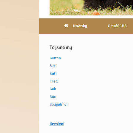
Novinky
O naší CHS
To jsme my
Bonna
Šeri
Baff
Fred
Bak
Ron
Souputníci
Kreslení