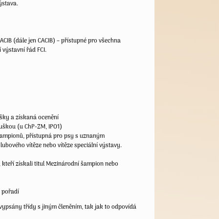
ýstava.
CIB (dále jen CACIB) – přístupné pro všechna
 výstavní řád FCI.
šky a získaná ocenění
uškou (u ChP-ZM, IPO1)
 šampionů, přístupná pro psy s uznaným
lubového vítěze nebo vítěze speciální výstavy.
kteří získali titul Mezinárodní šampion nebo
a pořadí
ypsány třídy s jiným členěním, tak jak to odpovídá