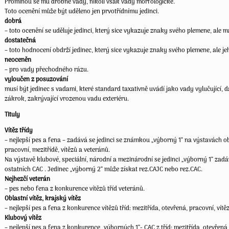
Prominou se mu drobné vady, nikoli však vady morfologické.
Toto ocenění může být uděleno jen prvotřídnímu jedinci.
dobrá
– toto ocenění se uděluje jedinci, který sice vykazuje znaky svého plemene, ale m
dostatečná
– toto hodnocení obdrží jedinec, který sice vykazuje znaky svého plemene, ale j
neoceněn
– pro vady přechodného rázu.
vyloučen z posuzování
musí být jedinec s vadami, které standard taxativně uvádí jako vady vylučující, d
zákrok, zakrývající vrozenou vadu exteriéru.
Tituly
Vítěz třídy
– nejlepší pes a fena – zadává se jedinci se známkou „výborný 1“ na výstavách ob
pracovní, mezitřídě, vítězů a veteránů.
Na výstavě klubové, speciální, národní a mezinárodní se jedinci „výborný 1“ zad
ostatních CAC . Jedinec „výborný 2“ může získat rez.CAJC nebo rez.CAC.
Nejhezčí veterán
– pes nebo fena z konkurence vítězů tříd veteránů.
Oblastní vítěz, krajský vítěz
– nejlepší pes a fena z konkurence vítězů tříd: mezitřída, otevřená, pracovní, vítě
Klubový vítěz
– nejlepší pes a fena z konkurence „výborných 1“- CAC z tříd: mezitřída, otevřená