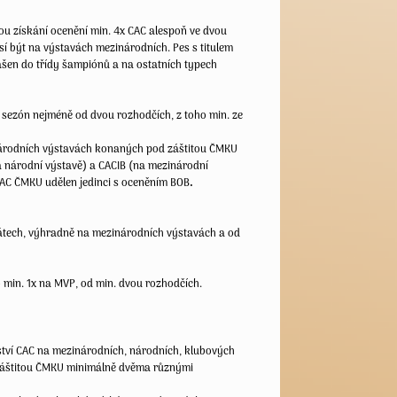
ou získání ocenění min. 4x CAC alespoň ve dvou
í být na výstavách mezinárodních. Pes s titulem
ášen do třídy šampiónů a na ostatních typech
h sezón nejméně od dvou rozhodčích, z toho min. ze
národních výstavách konaných pod záštitou ČMKU
na národní výstavě) a CACIB (na mezinárodní
CAC ČMKU udělen jedinci s oceněním BOB
.
h státech, výhradně na mezinárodních výstavách a od
ho min. 1x na MVP, od min. dvou rozhodčích.
elství CAC na mezinárodních, národních, klubových
záštitou ČMKU minimálně dvěma různými