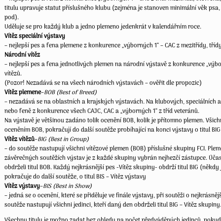
titulu upravuje statut příslušného klubu (zejména je stanoven minimální věk psa
pod).
Uděluje se pro každý klub a jedno plemeno jedenkrát v kalendářním roce.
Vítěz speciální výstavy
– nejlepší pes a fena plemene z konkurence „výborných 1“ – CAC z mezitřídy, třídy
Národní vítěz
– nejlepší pes a fena jednotlivých plemen na národní výstavě z konkurence „výbor
vítězů.
(Pozor! Nezadává se na všech národních výstavách – ověřit dle propozic)
Vítěz plemene
–
BOB (Best of Breed)
– nezadává se na oblastních a krajských výstavách. Na klubových, speciálních 
nebo feně z konkurence všech CAJC, CAC a „výborných 1“ z tříd veteránů.
Na výstavě je většinou zadáno tolik ocenění BOB, kolik je přítomno plemen. Všichn
oceněním BOB, pokračují do další soutěže probíhající na konci výstavy o titul BIG
Vítěz vítězů
–
BIG (Best in Group)
– do soutěže nastupují všichni vítězové plemen (BOB) příslušné skupiny FCI. Ple
závěrečných soutěžích výstav je z každé skupiny vybrán nejhezčí zástupce. Účastn
obdrželi titul BOB. Každý nejkrásnější pes -Vítěz skupiny- obdrží titul BIG (někd
pokračuje do další soutěže, o titul BIS – Vítěz výstavy
Vítěz výstavy
–
BIS (Best in Show)
– jedná se o ocenění, které se přiděluje ve finále výstavy, při soutěži o nejkrásn
soutěže nastupují všichni jedinci, kteří daný den obdrželi titul BIG – Vítěz skupiny
Všechny tituly je možno zadat bez ohledu na počet předváděných jedinců, poku