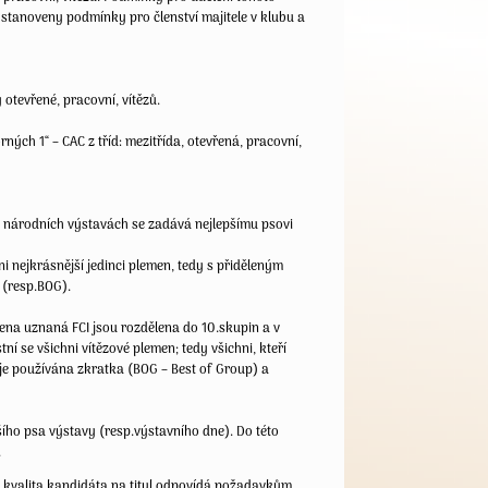
, stanoveny podmínky pro členství majitele v klubu a
 otevřené, pracovní, vítězů.
ných 1“ – CAC z tříd: mezitřída, otevřená, pracovní,
a národních výstavách se zadává nejlepšímu psovi
i nejkrásnější jedinci plemen, tedy s přiděleným
 (resp.BOG).
mena uznaná FCI jsou rozdělena do 10.skupin a v
í se všichni vítězové plemen; tedy všichni, kteří
y je používána zkratka (BOG – Best of Group) a
ějšího psa výstavy (resp.výstavního dne). Do této
.
d kvalita kandidáta na titul odpovídá požadavkům