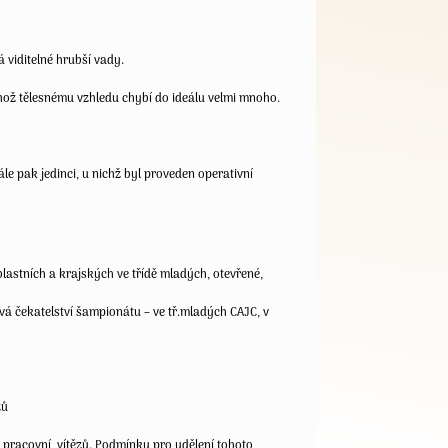
á viditelné hrubší vady.
ehož tělesnému vzhledu chybí do ideálu velmi mnoho.
ále pak jedinci, u nichž byl proveden operativní
lastních a krajských ve třídě mladých, otevřené,
ává čekatelství šampionátu – ve tř.mladých CAJC, v
zů
, pracovní, vítězů. Podmínky pro udělení tohoto